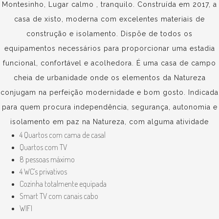
Montesinho, Lugar calmo , tranquilo. Construída em 2017, a
casa de xisto, moderna com excelentes materiais de
construção e isolamento. Dispõe de todos os
equipamentos necessários para proporcionar uma estadia
funcional, confortável e acolhedora. É uma casa de campo
cheia de urbanidade onde os elementos da Natureza
conjugam na perfeição modernidade e bom gosto. Indicada
para quem procura independência, segurança, autonomia e
isolamento em paz na Natureza, com alguma atividade
4 Quartos com cama de casal
física na natureza, como passeios pedestres no
Quartos com TV
P.N.Montesinho e passeios de BTT entre vários.
8 pessoas máximo
4 WC’s privativos
Cozinha totalmente equipada
Smart TV com canais cabo
WIFI